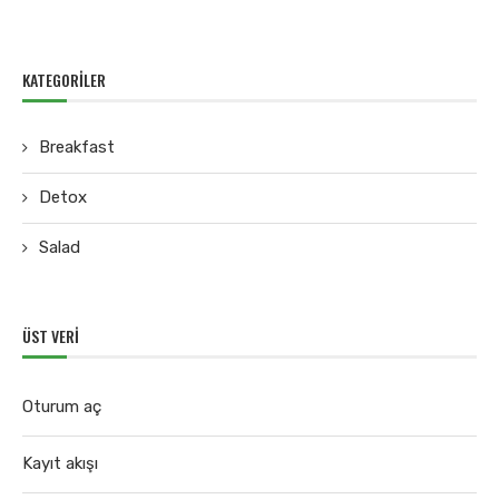
KATEGORILER
Breakfast
Detox
Salad
ÜST VERI
Oturum aç
Kayıt akışı