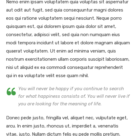
Nemo enim ipsam voluptatem quia voluptas sit aspernatur
aut odit aut fugit, sed quia consequuntur magni dolores
eos qui ratione voluptatem sequi nesciunt. Neque porro
quisquam est, qui dolorem ipsum quia dolor sit amet,
consectetur, adipisci velit, sed quia non numquam eius
modi tempora incidunt ut labore et dolore magnam aliquam
quaerat voluptatem. Ut enim ad minima veniam, quis
nostrum exercitationem ullam corporis suscipit laboriosam,
nisi ut aliquid ex ea commodi consequatur reprehenderit
qui in ea voluptate velit esse quam nihil.
You will never be happy if you continue to search
for what happiness consists of. You will never live if
you are looking for the meaning of life.
Donec pede justo, fringilla vel, aliquet nec, vulputate eget,
arcu. In enim justo, rhoncus ut, imperdiet a, venenatis
vitae, justo. Nullam dictum felis eu pede mollis pretium.