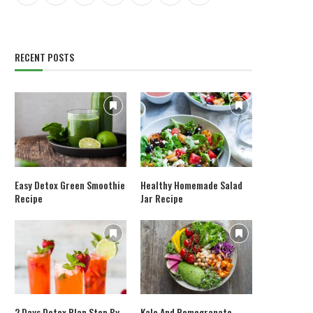
RECENT POSTS
Easy Detox Green Smoothie
Healthy Homemade Salad
Recipe
Jar Recipe
2 Days Detox Plan Step By
Kale And Pomegranate