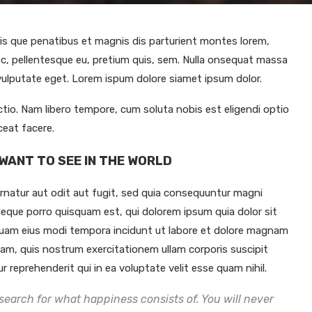
s que penatibus et magnis dis parturient montes lorem,
nec, pellentesque eu, pretium quis, sem. Nulla onsequat massa
c vulputate eget. Lorem ispum dolore siamet ipsum dolor.
ctio. Nam libero tempore, cum soluta nobis est eligendi optio
ceat facere.
WANT TO SEE IN THE WORLD
natur aut odit aut fugit, sed quia consequuntur magni
Neque porro quisquam est, qui dolorem ipsum quia dolor sit
mquam eius modi tempora incidunt ut labore et dolore magnam
am, quis nostrum exercitationem ullam corporis suscipit
 reprehenderit qui in ea voluptate velit esse quam nihil.
search for what happiness consists of. You will never