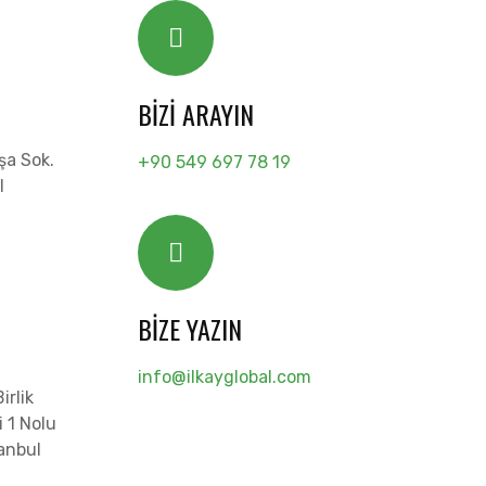
BIZI ARAYIN
şa Sok.
+90 549 697 78 19
l
BIZE YAZIN
info@ilkayglobal.com
irlik
 1 Nolu
anbul