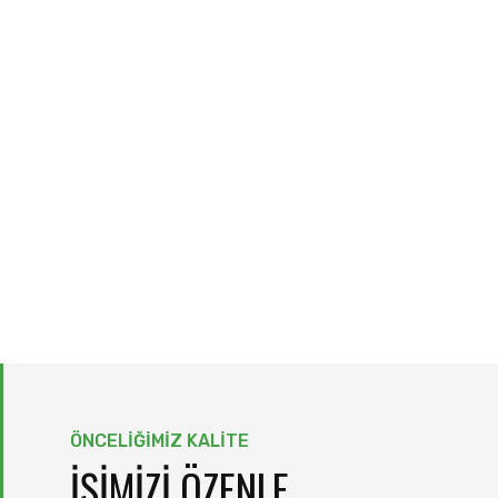
ORTAĞINIZ
Et, sebze, meyve, dondurulmuş gıda
tedariğinde çözüm ortağınız.
ÖNCELIĞIMIZ KALITE
İŞIMIZI ÖZENLE